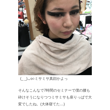
(_ _).｡o○ミサミサ真顔かよっ
そんなこんなで7時間のセミナーで僕の腰も
砕けそうになりつつミサミサも座りっぱで大
変でしたね。(大体寝てた…)