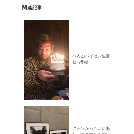
関連記事
ぺる山パイセン生誕
祭in豊橋
クッソかっこいいあ