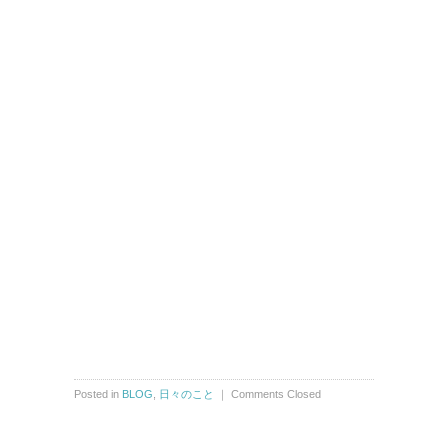
Posted in
BLOG
,
日々のこと
｜
Comments Closed